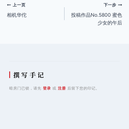
文
上一页
下一步
相机华佗
投稿作品No.5800 蜜色
章
少女的午后
导
航
撰 写 手 记
暗房门已锁，请先
登录
或
注册
后留下您的印记。