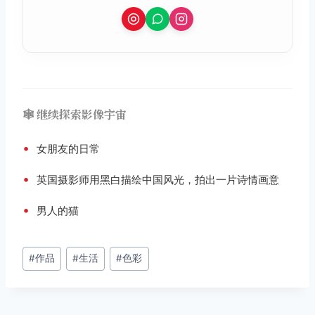
🕸️ 继续探索影像宇宙
•
女朋友的日常
•
英国摄影师用黑白描绘中国风光，拍出一片诗情画意
•
男人的猫
文
#
作品
#
生活
#
色彩
章
标
签：