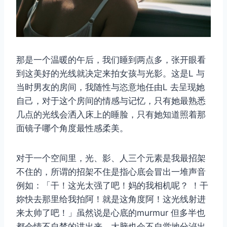
那是一个温暖的午后，我们睡到两点多，张开眼看
到这美好的光线就决定来拍女孩与光影。这是L 与
当时男友的房间，我随性与恣意地任由L 去呈现她
自己，对于这个房间的情感与记忆，只有她最熟悉
几点的光线会洒入床上的睡脸，只有她知道照着那
面镜子哪个角度最性感柔美。
对于一个空间里，光、影、人三个元素是我最招架
不住的，所谓的招架不住是指心底会冒出一堆声音
例如：「干！这光太强了吧！妈的我相机呢？ ！干
妳快去那里给我拍阿！就是这角度阿！这光线射进
来太帅了吧！」虽然说是心底的murmur 但多半也
都会情不自禁的讲出来，大脑也会不自觉地分泌出