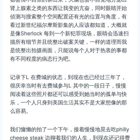
肾上腺素之类的东西让我变的亢奋，同时眼睛开始
侦测与搜索整个空间配置还有光的位置与角度，有
看过新世纪福尔摩斯影集的人应该都知道，大概就
是像Sherlock 每到一个新犯罪现场，眼睛会迅速扫
描所有细节并且统整出破案关键，一样的道理而我
是统整出拍摄画面，只能说每个人对于热衷的事都
有不同程度的病态行为吧。
记录下L 在费城的状态，到现在也已经过三年了，
很庆幸当时有去费城参与L 其中的一段日子，慢慢
阅读着这些照片都还可以感受到她当时的孤单与快
乐，一个人只身到美国
生活
其实不是大家想像的那
么容易。
我们慵懒的拍了一个下午，接着慢慢地晃去吃philly
cheese steak 边聊着我们的人生，到现在还记得费