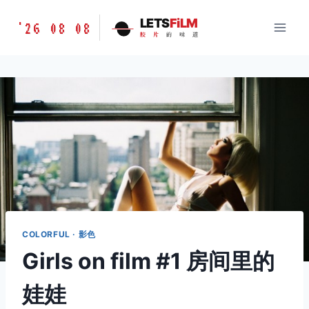
跳
胶
LETS
FiLM
'26 08 08
到
胶
片
的
味
道
片
内
的
容
味
道
LETSFILM
COLORFUL · 影色
Girls on film #1 房间里的
娃娃