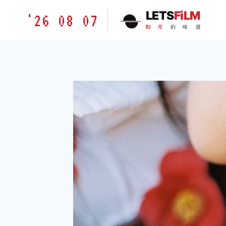
跳
胶
LETS
FiLM
'26 08 07
到
片
胶
片
的
味
道
内
的
容
味
道
LETSFILM