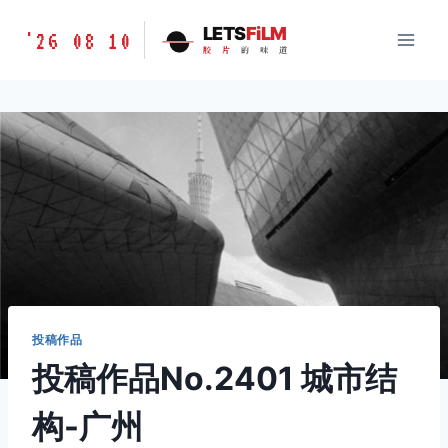
跳
胶
LETS
FiLM
'26 08 10
到
胶
片
的
味
道
片
内
的
容
味
道
LETSFILM
投稿作品
投稿作品No.2401 城市结
构-广州