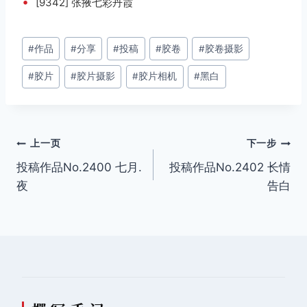
•
[9342] 张掖七彩丹霞
文
#
作品
#
分享
#
投稿
#
胶卷
#
胶卷摄影
章
#
胶片
#
胶片摄影
#
胶片相机
#
黑白
标
签：
文
上一页
下一步
投稿作品No.2400 七月.
投稿作品No.2402 长情
章
夜
告白
导
航