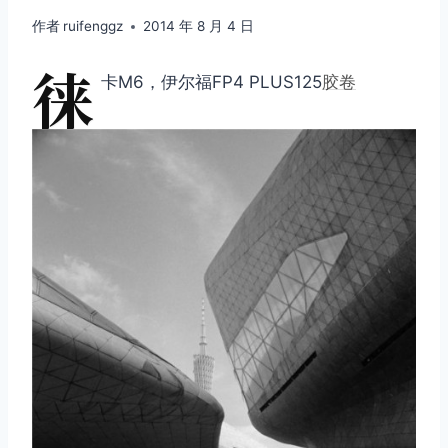
作者
ruifenggz
2014 年 8 月 4 日
徕
卡M6，伊尔福FP4 PLUS125
胶卷