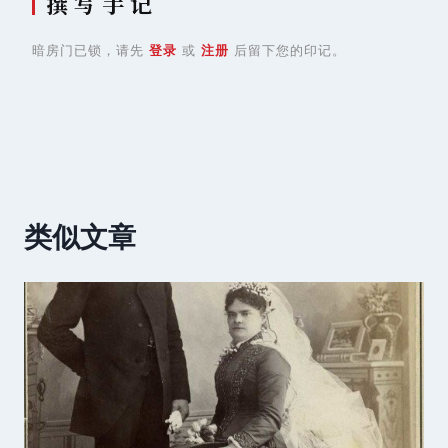
撰 写 手 记
暗房门已锁，请先
登录
或
注册
后留下您的印记。
类似文章