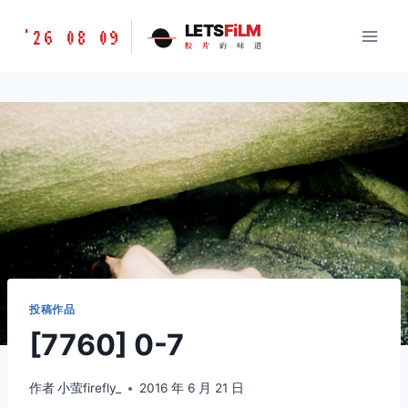
跳
胶
LETS
FiLM
'26 08 09
到
胶
片
的
味
道
片
内
的
容
味
道
LETSFILM
投稿作品
[7760] 0-7
作者
小萤firefly_
2016 年 6 月 21 日