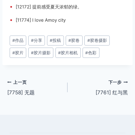
•
[12172] 提前感受夏天浓郁的绿。
•
[11774] I love Amoy city
文
#
作品
#
分享
#
投稿
#
胶卷
#
胶卷摄影
章
#
胶片
#
胶片摄影
#
胶片相机
#
色彩
标
签：
文
上一页
下一步
[7758] 无题
[7761] 红与黑
章
导
航