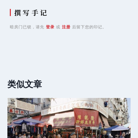
撰 写 手 记
暗房门已锁，请先
登录
或
注册
后留下您的印记。
类似文章