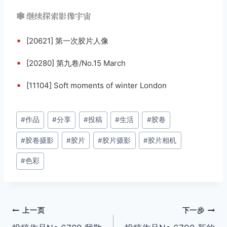
🕸️ 继续探索影像宇宙
•
[20621] 第一次胶片人像
•
[20280] 第九卷/No.15 March
•
[11104] Soft moments of winter London
文
#
作品
#
分享
#
投稿
#
生活
#
胶卷
章
#
胶卷摄影
#
胶片
#
胶片摄影
#
胶片相机
标
签：
#
色彩
文
上一页
下一步