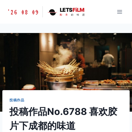
跳
胶
LETS
FiLM
'26 08 09
到
胶
片
的
味
道
片
内
的
容
味
道
LETSFILM
投稿作品
投稿作品No.6788 喜欢胶
片下成都的味道