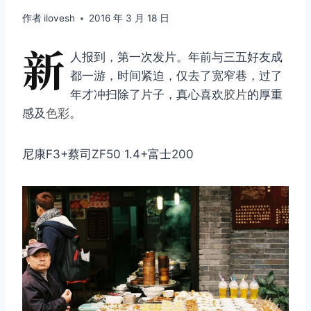
作者
ilovesh
2016 年 3 月 18 日
新
人报到，第一次发片。年前与三五好友成
都一游，时间紧迫，仅去了宽窄巷，过了
年才冲扫除了片子，真心喜欢
胶片
的厚重
感及
色彩
。
尼康F3+蔡司ZF50 1.4+富士200