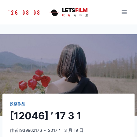
跳
胶
LETS
FiLM
'26 08 08
到
胶
片
的
味
道
片
内
的
容
味
道
LETSFILM
投稿作品
[12046] ’ 17 3 1
作者
l939962176
2017 年 3 月 19 日