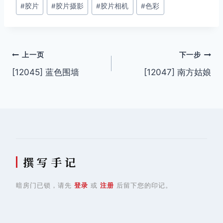
#
胶片
#
胶片摄影
#
胶片相机
#
色彩
标
签：
文
上一页
下一步
[12045] 蓝色围墙
[12047] 南方姑娘
章
导
航
撰 写 手 记
暗房门已锁，请先
登录
或
注册
后留下您的印记。