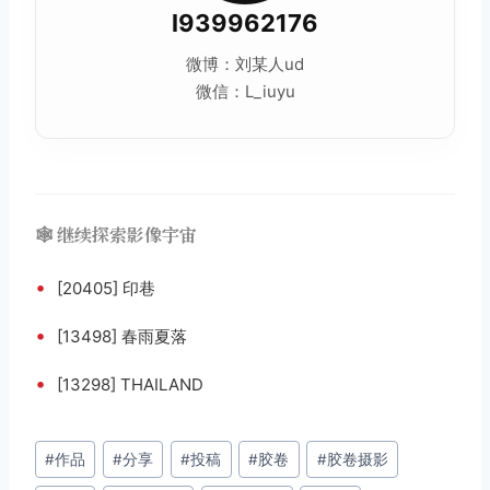
l939962176
微博：刘某人ud
微信：L_iuyu
🕸️ 继续探索影像宇宙
•
[20405] 印巷
•
[13498] 春雨夏落
•
[13298] THAILAND
文
#
作品
#
分享
#
投稿
#
胶卷
#
胶卷摄影
章