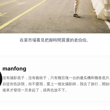
在菜市場看見把握時間晨運的老伯伯。
manfong
沒有攝影底子，沒有藝術子，只有幾百塊一台的傻瓜機和幾卷底片
自從你告訴我，你不愛我，愛上一個女攝影師，我去了旅行，開始
後來才發現一旦拿起了，就再也放不下。