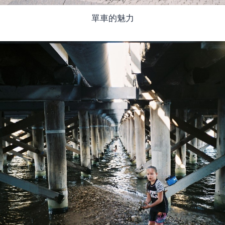
單車的魅力