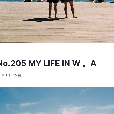
205 MY LIFE IN W 。A
 年 8 月 19 日