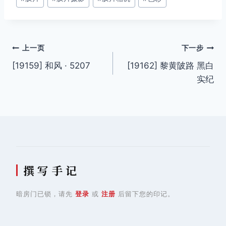
签：
文
上一页
下一步
[19159] 和风 · 5207
[19162] 黎黄陂路 黑白
章
实纪
导
航
撰 写 手 记
暗房门已锁，请先
登录
或
注册
后留下您的印记。