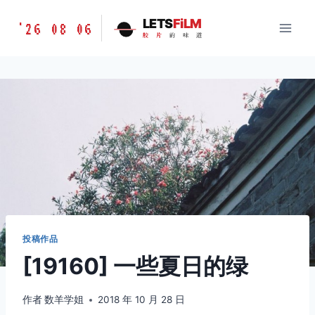
跳
胶
LETS
FiLM
'26 08 06
到
胶
片
的
味
道
片
内
的
容
味
道
LETSFILM
投稿作品
[19160] 一些夏日的绿
作者
数羊学姐
2018 年 10 月 28 日