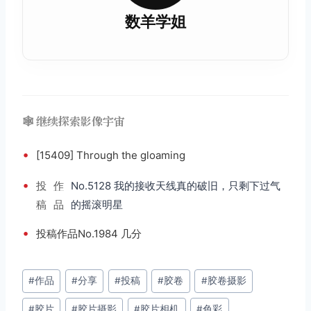
数羊学姐
🕸️ 继续探索影像宇宙
•
[15409] Through the gloaming
•
投
作
No.5128 我的接收天线真的破旧，只剩下过气
稿
品
的摇滚明星
•
投稿作品No.1984 几分
文
#
作品
#
分享
#
投稿
#
胶卷
#
胶卷摄影
章
#
胶片
#
胶片摄影
#
胶片相机
#
色彩
标