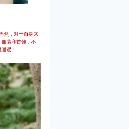
当然，对于自身来
，服装和首饰，不
里邋遢！