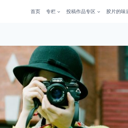
首页
专栏
投稿作品专区
胶片的味