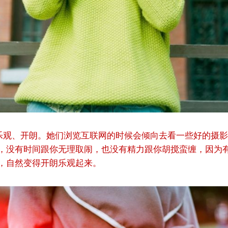
乐观、开朗。她们浏览互联网的时候会倾向去看一些好的摄影
，没有时间跟你无理取闹，也没有精力跟你胡搅蛮缠，因为
，自然变得开朗乐观起来。