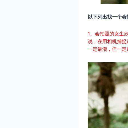
以下列出找一个会
1、会拍照的女生
说，在用相机捕捉
一定最潮，但一定