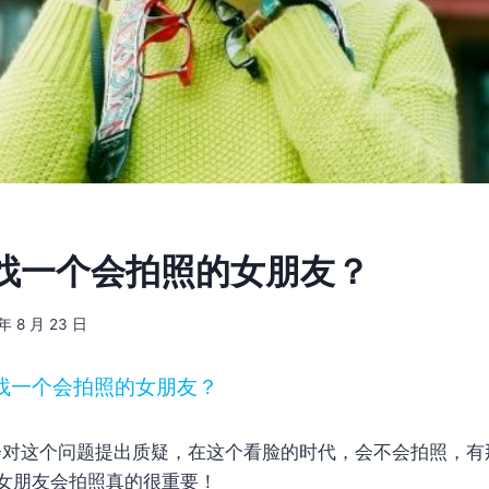
找一个会拍照的女朋友？
 年 8 月 23 日
找一个会拍照的女朋友？
会对这个问题提出质疑，在这个看脸的时代，会不会拍照，有
女朋友会拍照真的很重要！