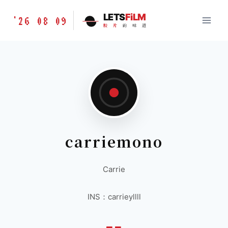
跳
胶
LETS
FiLM
'26 08 09
到
胶
片
的
味
道
片
内
的
容
味
道
LETSFILM
carriemono
Carrie
INS：carrieyllll