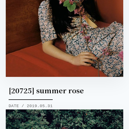
[20725] summer rose
DATE / 2019.05.31