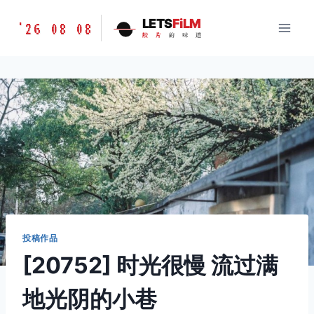
跳
胶
LETS
FiLM
'26 08 08
到
胶
片
的
味
道
片
内
的
容
味
道
LETSFILM
投稿作品
[20752] 时光很慢 流过满
地光阴的小巷