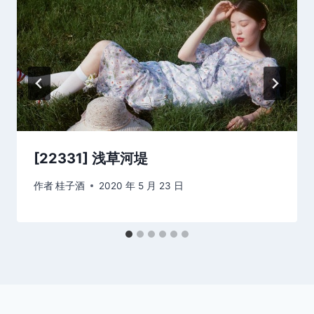
[22331] 浅草河堤
作者
桂子酒
2020 年 5 月 23 日