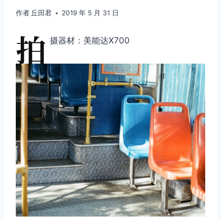
作者
丘田君
2019 年 5 月 31 日
拍
摄器材：美能达X700