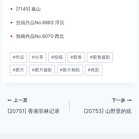
•
[7145] 嵐山
•
投稿
作品
No.6883 浮沉
•
投稿作品No.6070 西北
文
#
作品
#
分享
#
投稿
#
胶卷
#
胶卷摄影
章
#
胶片
#
胶片摄影
#
胶片相机
#
色彩
标
签：
文
上一页
下一步
[20751] 香港菲林记录
[20753] 山野里的痣
章
导