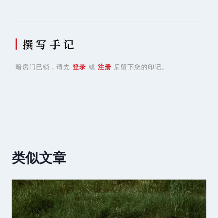
航
撰 写 手 记
暗房门已锁，请先
登录
或
注册
后留下您的印记。
类似文章