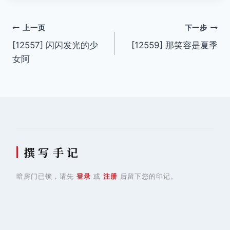
文
上一页
下一步
[12557] 闪闪发光的少
[12559] 那笑容是夏季
章
女阿
导
航
撰 写 手 记
暗房门已锁，请先
登录
或
注册
后留下您的印记。