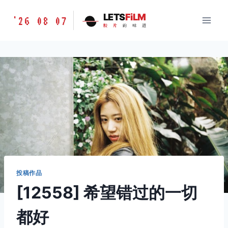
跳
胶
LETS
FiLM
'26 08 07
到
胶
片
的
味
道
片
内
的
容
味
道
LETSFILM
投稿作品
[12558] 希望错过的一切
都好