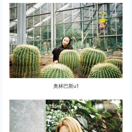
奥林巴斯u1