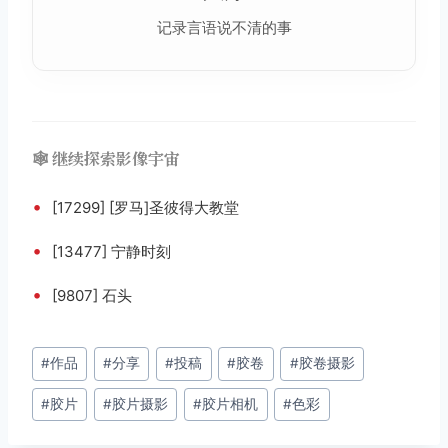
记录言语说不清的事
🕸️ 继续探索影像宇宙
•
[17299] [罗马]圣彼得大教堂
•
[13477] 宁静时刻
•
[9807] 石头
文
#
作品
#
分享
#
投稿
#
胶卷
#
胶卷摄影
章
#
胶片
#
胶片摄影
#
胶片相机
#
色彩
标
签：