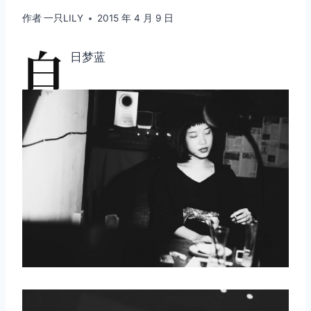
作者
一只LILY
2015 年 4 月 9 日
白
日梦蓝