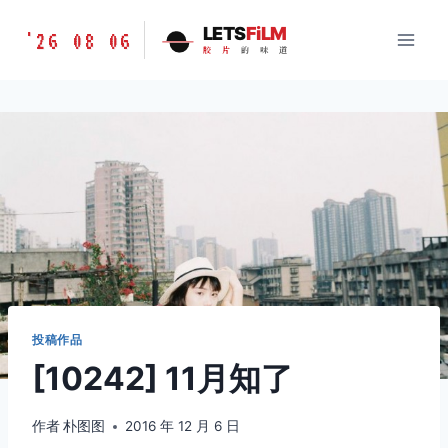
跳
胶
LETS
FiLM
'26 08 06
到
胶
片
的
味
道
片
内
的
容
味
道
LETSFILM
投稿作品
[10242] 11月知了
作者
朴图图
2016 年 12 月 6 日