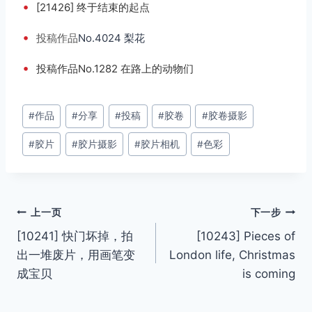
•
[21426] 终于结束的起点
•
投稿
作品
No.4024 梨花
•
投稿作品No.1282 在路上的动物们
文
#
作品
#
分享
#
投稿
#
胶卷
#
胶卷摄影
章
#
胶片
#
胶片摄影
#
胶片相机
#
色彩
标
签：
文
上一页
下一步
[10241] 快门坏掉，拍
[10243] Pieces of
章
出一堆废片，用画笔变
London life, Christmas
导
成宝贝
is coming
航