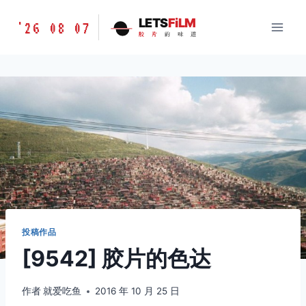
跳
胶
LETS
FiLM
'26 08 07
到
胶
片
的
味
道
片
内
的
容
味
道
LETSFILM
投稿作品
[9542] 胶片的色达
作者
就爱吃鱼
2016 年 10 月 25 日