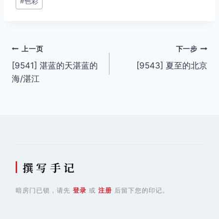
#
色彩
文
上一页
下一步
[9541] 湛蓝的天湛蓝的
[9543] 夏至的北京
章
海/湛江
导
航
撰 写 手 记
暗房门已锁，请先
登录
或
注册
后留下您的印记。