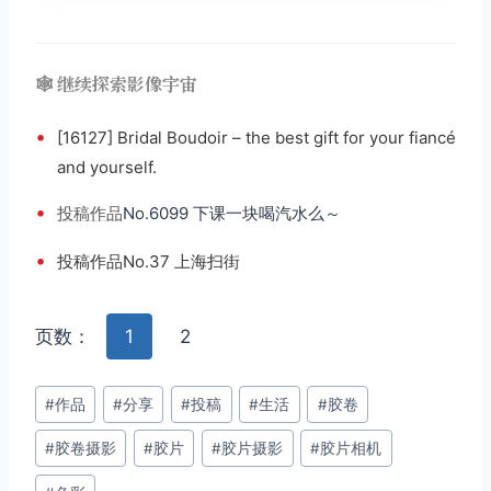
🕸️ 继续探索影像宇宙
•
[16127] Bridal Boudoir – the best gift for your fiancé
and yourself.
•
投稿
作品
No.6099 下课一块喝汽水么～
•
投稿作品No.37 上海扫街
页数：
1
2
文
#
作品
#
分享
#
投稿
#
生活
#
胶卷
章
#
胶卷摄影
#
胶片
#
胶片摄影
#
胶片相机
标
签：