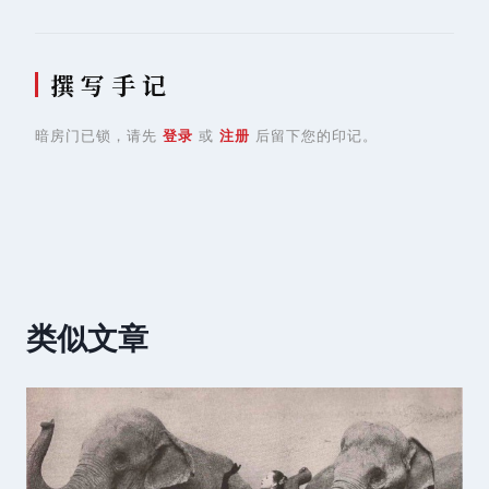
撰 写 手 记
暗房门已锁，请先
登录
或
注册
后留下您的印记。
类似文章