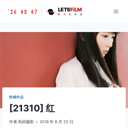
跳
胶
LETS
FiLM
'26 08 07
到
胶
片
的
味
道
片
内
的
容
味
道
LETSFILM
投稿作品
[21310] 红
作者
风间摄影
2019 年 8 月 23 日