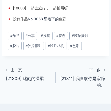
•
[18008] 一起去旅行，一起拍照呀
•
投稿
作品
No.3068 黑暗下的
色彩
文
#
作品
#
分享
#
投稿
#
胶卷
#
胶卷摄影
章
#
胶片
#
胶片摄影
#
胶片相机
#
色彩
标
签：
文
上一页
下一步
[21309] 此刻的温柔
[21311] 我喜欢你是寂静
章
的。
导
航