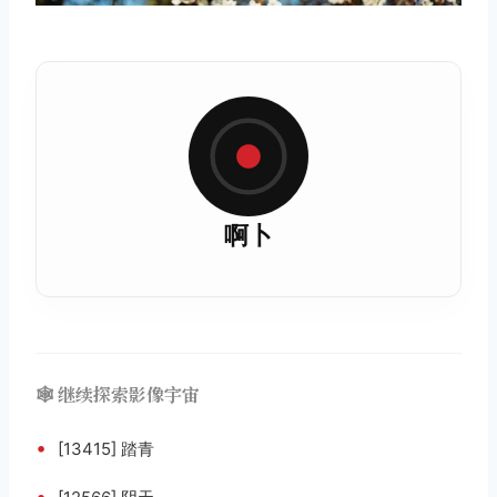
啊卜
🕸️ 继续探索影像宇宙
•
[13415] 踏青
•