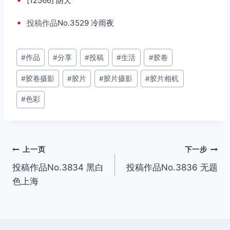
[12566] 阴天
•
投稿
作品
No.3529 冷雨夜
文
#
作品
#
分享
#
投稿
#
生活
#
胶卷
章
#
胶卷摄影
#
胶片
#
胶片摄影
#
胶片相机
标
签：
#
色彩
文
上一页
下一步
投稿作品No.3834 黑白
投稿作品No.3836 无题
章
色上海
导
航