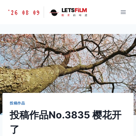
跳
胶
LETS
FiLM
'26 08 09
到
胶
片
的
味
道
片
内
的
容
味
道
LETSFILM
投稿作品
投稿作品No.3835 樱花开
了