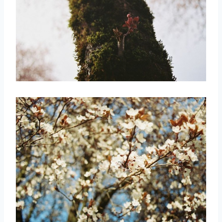
取消
搜索