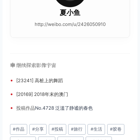
夏小鱼
http://weibo.com/u/2426050910
🕸️ 继续探索影像宇宙
•
[23241] 高桩上的舞蹈
•
[20169] 2018年末的澳门
•
投稿
作品
No.4728 泛滥了静谧的春色
文
#
作品
#
分享
#
投稿
#
旅行
#
生活
#
胶卷
章