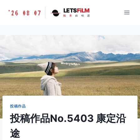
跳
胶
LETS
FiLM
'26 08 07
到
胶
片
的
味
道
片
内
的
容
味
道
LETSFILM
投稿作品
投稿作品No.5403 康定沿
途