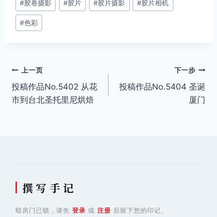
#
胶卷摄影
#
胶片
#
胶片摄影
#
胶片相机
标
签：
#
色彩
文
上一页
下一步
投稿作品No.5402 从花
投稿作品No.5404 圣诞
章
市到台北圣托里尼烘焙
厦门
导
航
撰 写 手 记
暗房门已锁，请先
登录
或
注册
后留下您的印记。