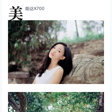
美
能达X700