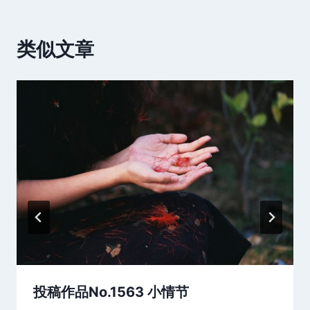
类似文章
投稿作品No.1563 小情节