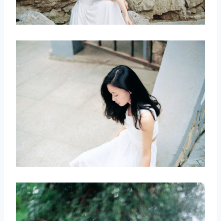
取消
搜索