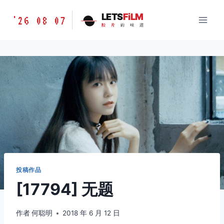
跳
胶
LETS
FiLM
'26 08 07
到
胶
片
的
味
道
片
内
的
容
味
道
LETSFILM
投稿作品
[17794] 无题
作者
何聪明
2018 年 6 月 12 日