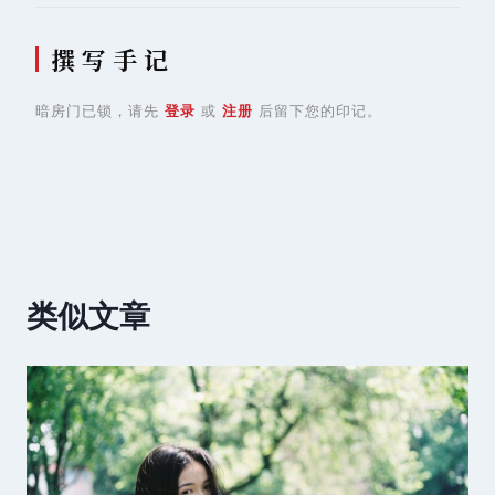
撰 写 手 记
暗房门已锁，请先
登录
或
注册
后留下您的印记。
类似文章