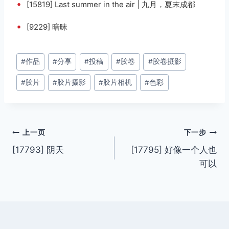
•
[15819] Last summer in the air | 九月，夏末成都
•
[9229] 暗昧
文
#
作品
#
分享
#
投稿
#
胶卷
#
胶卷摄影
章
#
胶片
#
胶片摄影
#
胶片相机
#
色彩
标
签：
文
上一页
下一步
[17793] 阴天
[17795] 好像一个人也
章
可以
导
航