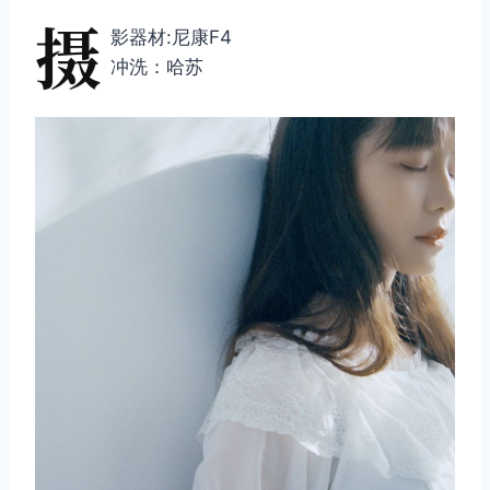
摄
影器材:尼康F4
冲洗：哈苏