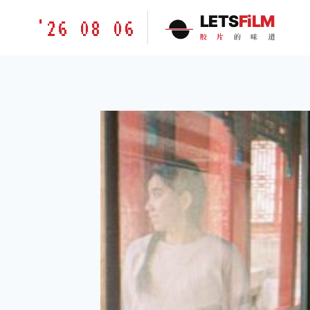
跳
胶
LETS
FiLM
'26 08 06
到
片
胶
片
的
味
道
内
的
容
味
道
LETSFILM