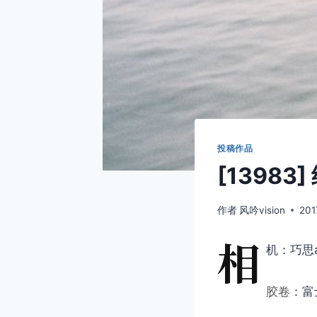
投稿作品
[13983
作者
风吟vision
201
相
机：巧思a
胶卷
：富