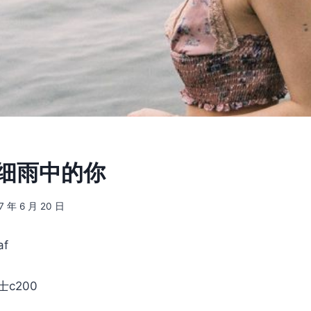
] 细雨中的你
7 年 6 月 20 日
f
士c200