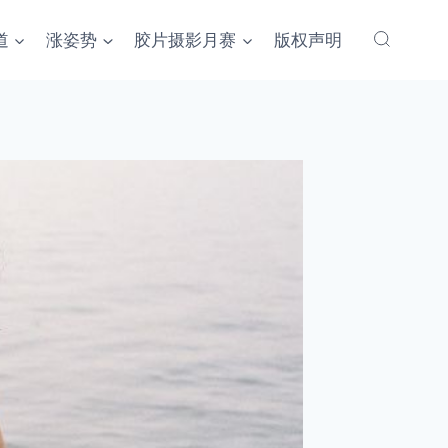
道
涨姿势
胶片摄影月赛
版权声明