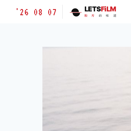
跳
胶
LETS
FiLM
'26 08 07
到
片
胶
片
的
味
道
内
的
容
味
道
LETSFILM