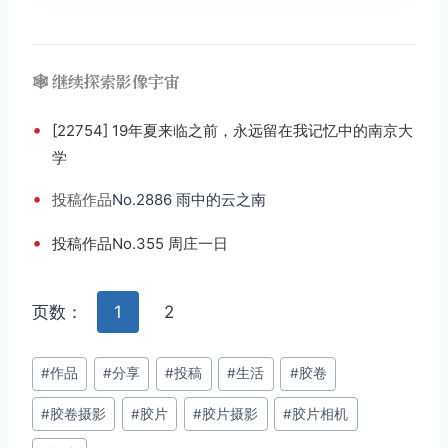
🕸️ 继续探索影像宇宙
•
[22754] 19年夏来临之前，永远留在我记忆中的南京大
学
•
投稿
作品
No.2886 雨中的云之南
•
投稿作品No.355 周庄一日
页数：
1
2
文
#
作品
#
分享
#
投稿
#
生活
#
胶卷
章
#
胶卷摄影
#
胶片
#
胶片摄影
#
胶片相机
标
签：