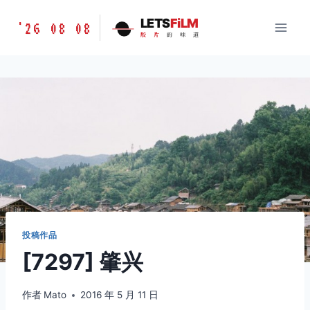
跳
胶
LETS
FiLM
'26 08 08
到
胶
片
的
味
道
片
内
的
容
味
道
LETSFILM
投稿作品
[7297] 肇兴
作者
Mato
2016 年 5 月 11 日