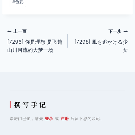
#
色彩
文
上一页
下一步
[7296] 你是理想 是飞越
[7298] 風を追かける少
章
山川河流的大梦一场
女
导
航
撰 写 手 记
暗房门已锁，请先
登录
或
注册
后留下您的印记。