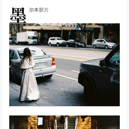
墨
尔本
胶片