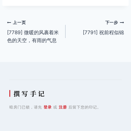
文
上一页
下一步
[7789] 微暖的风裹着米
[7791] 祝前程似锦
章
色的天空，有雨的气息
导
航
撰 写 手 记
暗房门已锁，请先
登录
或
注册
后留下您的印记。