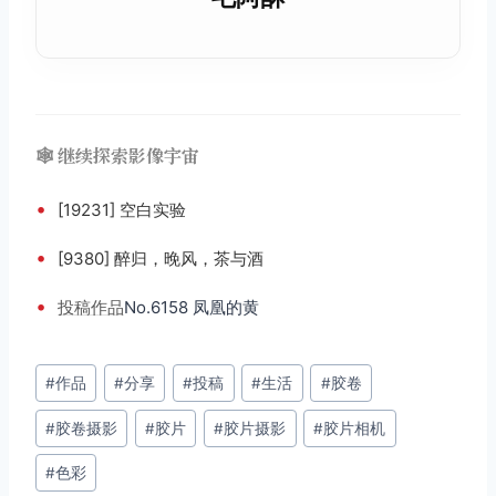
🕸️ 继续探索影像宇宙
•
[19231] 空白实验
•
[9380] 醉归，晚风，茶与酒
•
投稿
作品
No.6158 凤凰的黄
文
#
作品
#
分享
#
投稿
#
生活
#
胶卷
章
#
胶卷摄影
#
胶片
#
胶片摄影
#
胶片相机
标
签：
#
色彩