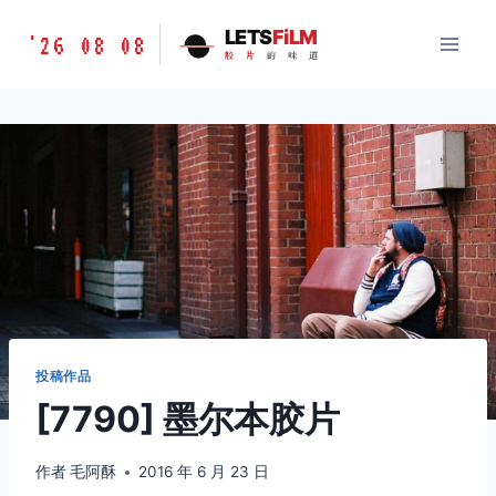
跳
胶
LETS
FiLM
'26 08 08
到
胶
片
的
味
道
片
内
的
容
味
道
LETSFILM
投稿作品
[7790] 墨尔本胶片
作者
毛阿酥
2016 年 6 月 23 日