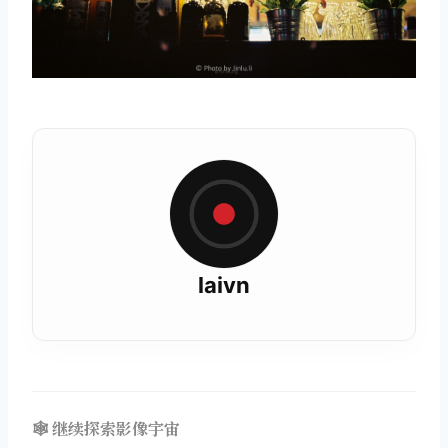
laivn
🕸️ 继续探索影像宇宙