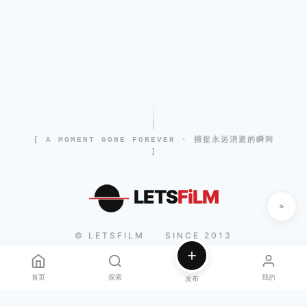
[ A MOMENT GONE FOREVER · 捕捉永远消逝的瞬间
]
LETS
FiLM
© LETSFILM
SINCE 2013
|
首页
探索
我的
发布