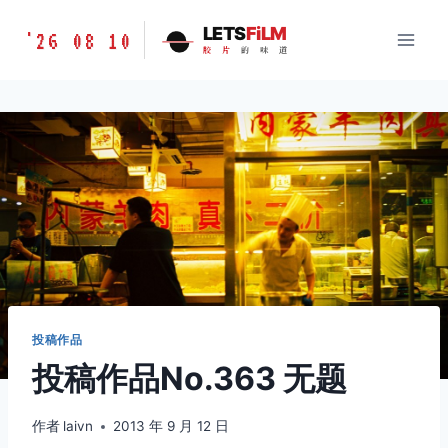
跳
胶
LETS
FiLM
'26 08 10
到
胶
片
的
味
道
片
内
的
容
味
道
LETSFILM
投稿作品
投稿作品No.363 无题
作者
laivn
2013 年 9 月 12 日