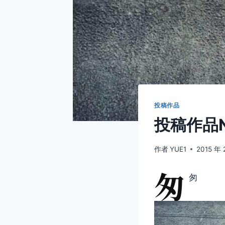
投稿作品
投稿作品N
作者
YUE1
2015 年 
匆
匆