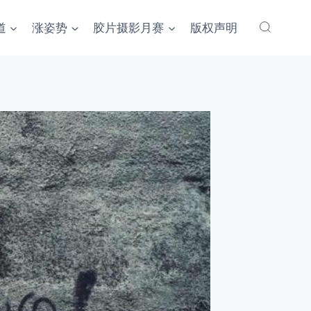
道
涨姿势
胶片摄影月赛
版权声明