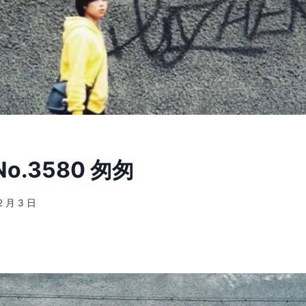
o.3580 匆匆
2 月 3 日