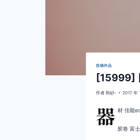
投稿作品
[15999]
作者
和紗-
2017 年 
器
材 佳能eo
胶卷 富士