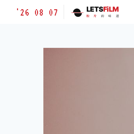
跳
胶
LETS
FiLM
'26 08 07
到
片
胶
片
的
味
道
内
的
容
味
道
LETSFILM