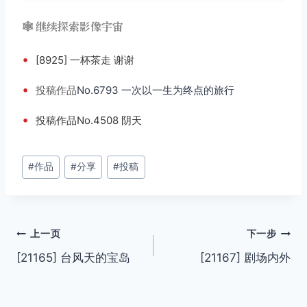
🕸️ 继续探索影像宇宙
•
[8925] 一杯茶走 谢谢
•
投稿
作品
No.6793 一次以一生为终点的旅行
•
投稿作品No.4508 阴天
文
#
作品
#
分享
#
投稿
章
标
签：
文
上一页
下一步
[21165] 台风天的宝岛
[21167] 剧场内外
章
导