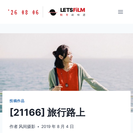
跳
胶
LETS
FiLM
'26 08 06
到
胶
片
的
味
道
片
内
的
容
味
道
LETSFILM
投稿作品
[21166] 旅行路上
作者
风间摄影
2019 年 8 月 4 日