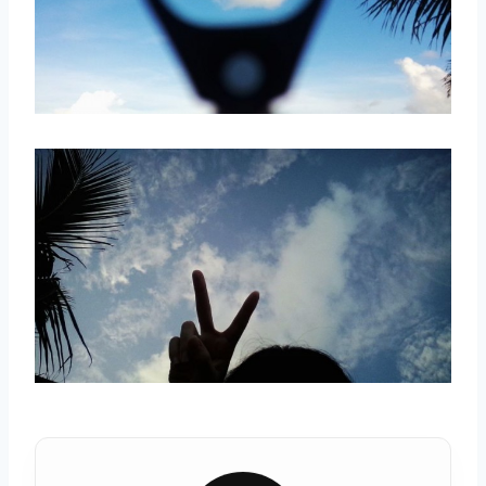
取消
搜索