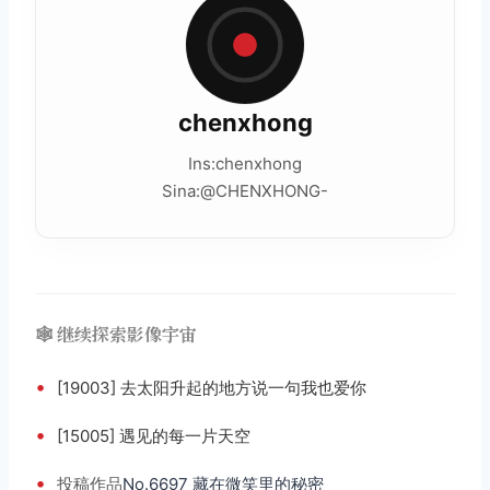
chenxhong
Ins:chenxhong
Sina:@CHENXHONG-
🕸️ 继续探索影像宇宙
•
[19003] 去太阳升起的地方说一句我也爱你
•
[15005] 遇见的每一片天空
•
投稿
作品
No.6697 藏在微笑里的秘密