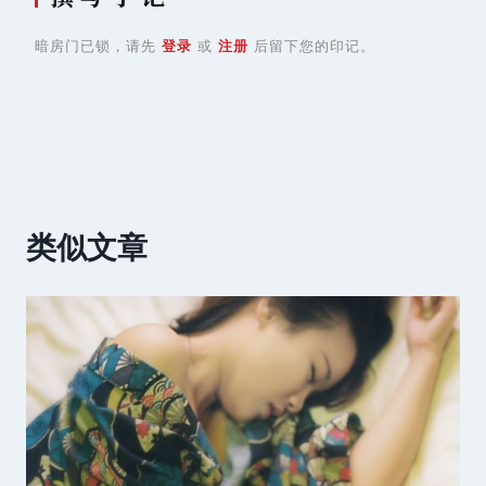
暗房门已锁，请先
登录
或
注册
后留下您的印记。
类似文章