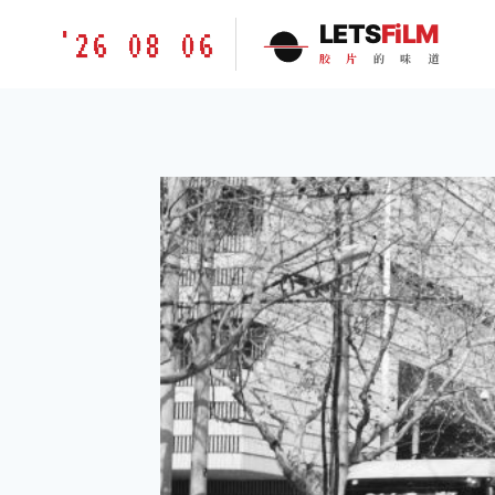
跳
胶
LETS
FiLM
'26 08 06
到
片
胶
片
的
味
道
内
的
容
味
道
LETSFILM