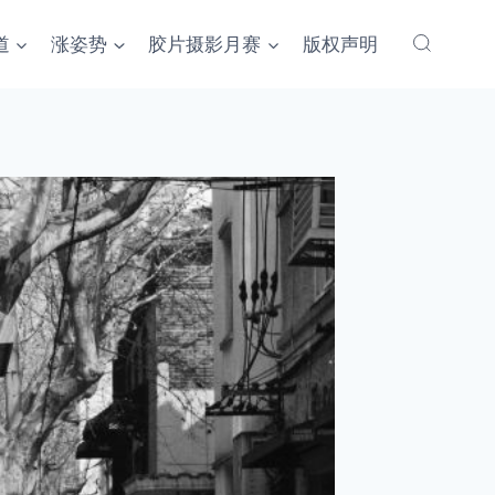
道
涨姿势
胶片摄影月赛
版权声明