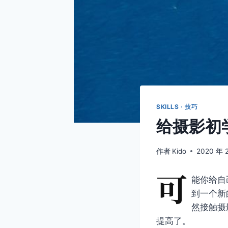
SKILLS · 技巧
给摄影初
作者
Kido
2020 年 
可
能你给自
到一个新
然接触摄
提高了。