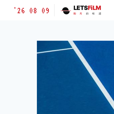
跳
胶
LETS
FiLM
'26 08 09
到
片
胶
片
的
味
道
内
的
容
味
道
LETSFILM