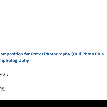
Composition for Street Photography (Gulf Photo Plus
imphotography
范例：
角线)