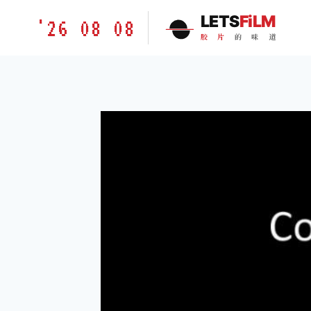
跳
胶
LETS
FiLM
'26 08 08
到
片
胶
片
的
味
道
内
的
容
味
道
LETSFILM