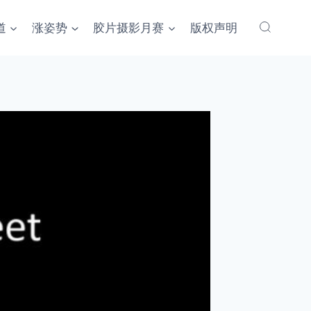
道
涨姿势
胶片摄影月赛
版权声明