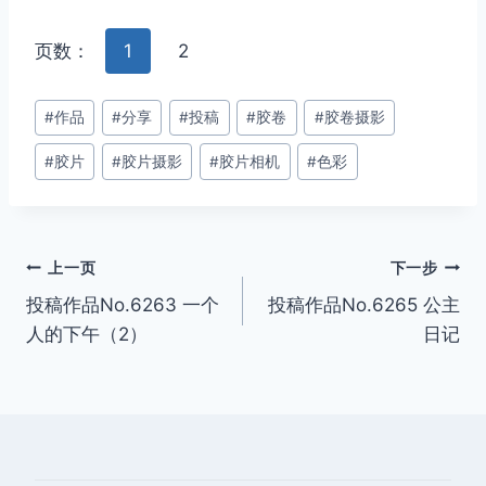
页数：
1
2
文
#
作品
#
分享
#
投稿
#
胶卷
#
胶卷摄影
章
#
胶片
#
胶片摄影
#
胶片相机
#
色彩
标
签：
文
上一页
下一步
投稿作品No.6263 一个
投稿作品No.6265 公主
章
人的下午（2）
日记
导
航