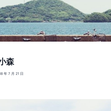
 小森
18 年 7 月 21 日