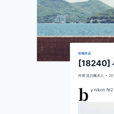
投稿作品
[18240]
作者
流川楓夫人
20
b
y nikon fe2