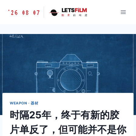
跳
胶
LETS
FiLM
'26 08 07
到
胶
片
的
味
道
片
内
的
容
味
道
LETSFILM
WEAPON · 器材
时隔25年，终于有新的胶
片单反了，但可能并不是你