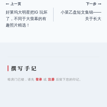
文
上一页
下一步
好莱坞大明星把IG 玩坏
小菜乙盘短文集锦——
章
了，不同于大萤幕的有
关于长大
导
趣照片精选！
航
撰 写 手 记
暗房门已锁，请先
登录
或
注册
后留下您的印记。