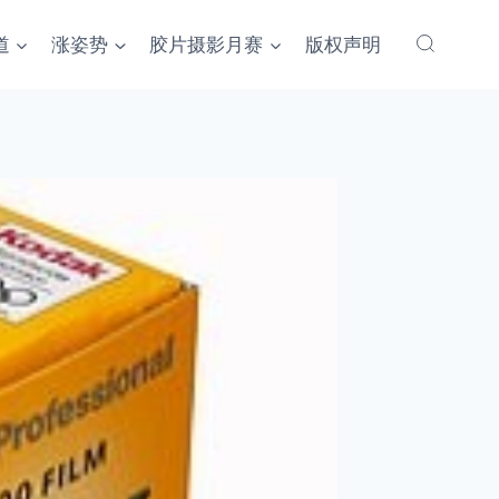
道
涨姿势
胶片摄影月赛
版权声明