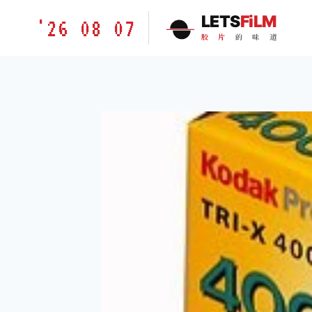
跳
胶
LETS
FiLM
'26 08 07
到
片
胶
片
的
味
道
内
的
容
味
道
LETSFILM