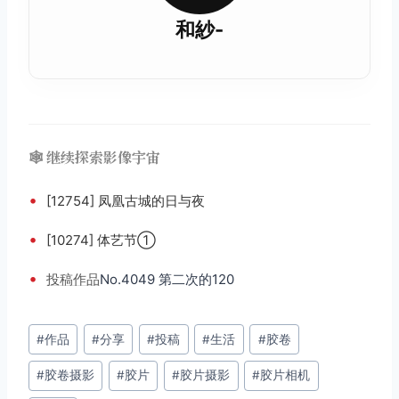
和紗-
🕸️ 继续探索影像宇宙
•
[12754] 凤凰古城的日与夜
•
[10274] 体艺节①
•
投稿
作品
No.4049 第二次的120
文
#
作品
#
分享
#
投稿
#
生活
#
胶卷
章
#
胶卷摄影
#
胶片
#
胶片摄影
#
胶片相机
标