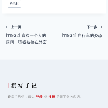
签：
#
色彩
文
上一页
下一步
[11932] 喜欢一个人的
[11934] 自行车的姿态
章
房间，喧嚣被挡在外面
导
航
撰 写 手 记
暗房门已锁，请先
登录
或
注册
后留下您的印记。