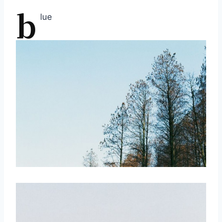
b
lue