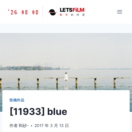
跳
胶
LETS
FiLM
'26 08 08
到
胶
片
的
味
道
片
内
的
容
味
道
LETSFILM
投稿作品
[11933] blue
作者
和紗-
2017 年 3 月 13 日