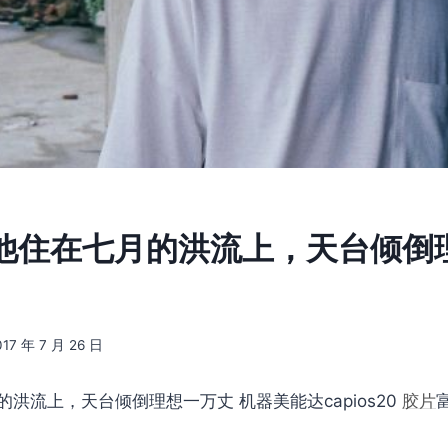
6] 他住在七月的洪流上，天台倾
017 年 7 月 26 日
的洪流上，天台倾倒理想一万丈 机器美能达capios20
胶片