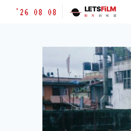
跳
胶
LETS
FiLM
'26 08 08
到
片
胶
片
的
味
道
内
的
容
味
道
LETSFILM