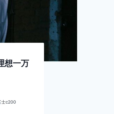
倒理想一万
富士c200