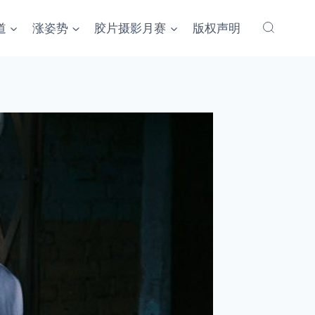
道
涨姿势
胶片摄影月赛
版权声明