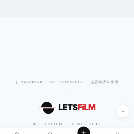
[ SAVORING LIFE INTENSELY · 热烈地品味生活
]
LETS
FiLM
© LETSFILM
SINCE 2013
|