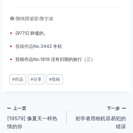
🕸️ 继续探索影像宇宙
•
[9775] 静谧的。
•
投稿
作品
No.3442 冬杭
•
投稿作品No.1819 没有归期的旅行（三）
文
#
作品
#
分享
#
投稿
章
标
签：
文
上一页
下一步
[19579] 像夏天一样热
初学者用相机容易犯的
章
情的你
错误