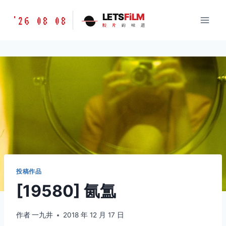
跳
胶
LETS
FiLM
'26 08 08
到
胶
片
的
味
道
片
内
的
容
味
道
LETSFILM
投稿作品
[19580] 氤氲
作者
一九井
2018 年 12 月 17 日