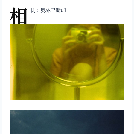
相
机：奥林巴斯u1