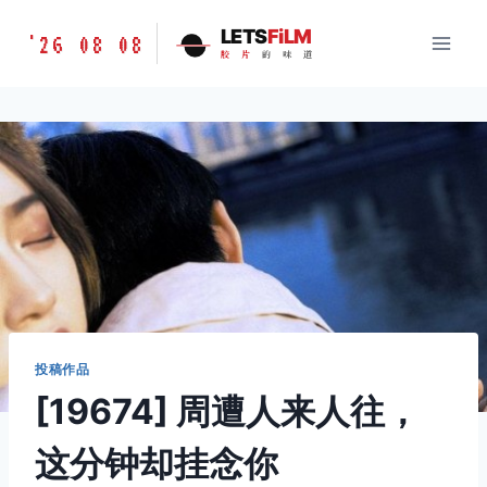
跳
胶
LETS
FiLM
'26 08 08
到
胶
片
的
味
道
片
内
的
容
味
道
LETSFILM
投稿作品
[19674] 周遭人来人往，
这分钟却挂念你