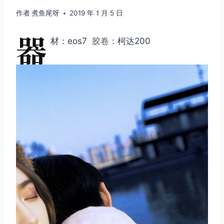
作者
煮鱼尾呀
2019 年 1 月 5 日
器
材：eos7
胶卷
：柯达200