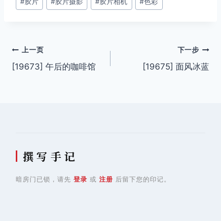
#
胶片
#
胶片摄影
#
胶片相机
#
色彩
标
签：
文
上一页
下一步
[19673] 午后的咖啡馆
[19675] 面风冰蓝
章
导
航
撰 写 手 记
暗房门已锁，请先
登录
或
注册
后留下您的印记。