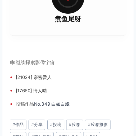
煮鱼尾呀
🕸️ 继续探索影像宇宙
•
[21024] 亲密爱人
•
[17650] 情人呐
•
投稿
作品
No.349 白如白蛾
文
#
作品
#
分享
#
投稿
#
胶卷
#
胶卷摄影
章