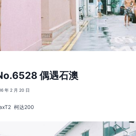
o.6528 偶遇石澳
16 年 2 月 20 日
axT2 柯达200