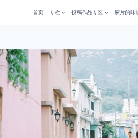
首页
专栏
投稿作品专区
胶片的味