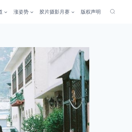
道
涨姿势
胶片摄影月赛
版权声明