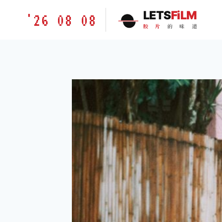
跳
胶
LETS
FiLM
'26 08 08
到
片
胶
片
的
味
道
内
的
容
味
道
LETSFILM