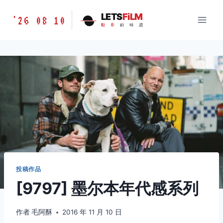
跳
胶
LETS
FiLM
'26 08 10
到
胶
片
的
味
道
片
内
的
容
味
道
LETSFILM
投稿作品
[9797] 墨尔本年代感系列
作者
毛阿酥
2016 年 11 月 10 日