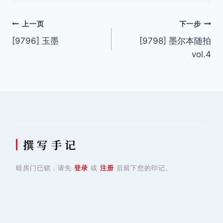
文
上一页
下一步
[9796] 玉墨
[9798] 墨尔本随拍
章
vol.4
导
航
撰 写 手 记
暗房门已锁，请先
登录
或
注册
后留下您的印记。