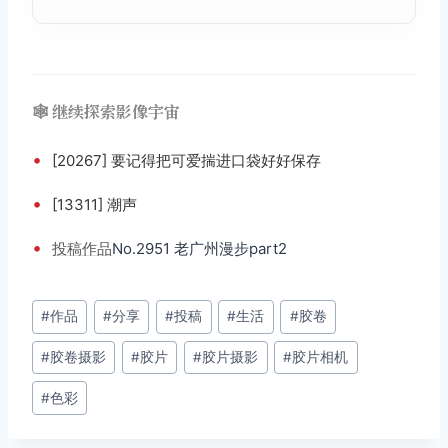
🕸️ 继续探索影像宇宙
•
[20267] 要记得把可爱揣进口袋好好保存
•
[13311] 潮声
•
投稿
作品
No.2951 老广州漫步part2
文
#
作品
#
分享
#
投稿
#
生活
#
胶卷
章
#
胶卷摄影
#
胶片
#
胶片摄影
#
胶片相机
标
签：
#
色彩