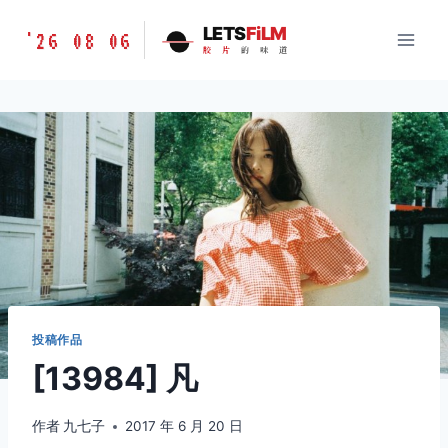
跳
胶
LETS
FiLM
'26 08 06
到
胶
片
的
味
道
片
内
的
容
味
道
LETSFILM
投稿作品
[13984] 凡
作者
九七子
2017 年 6 月 20 日