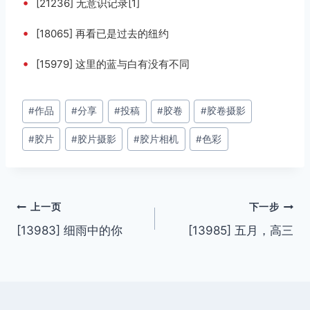
•
[21236] 无意识记录[1]
•
[18065] 再看已是过去的纽约
•
[15979] 这里的蓝与白有没有不同
文
#
作品
#
分享
#
投稿
#
胶卷
#
胶卷摄影
章
#
胶片
#
胶片摄影
#
胶片相机
#
色彩
标
签：
文
上一页
下一步
[13983] 细雨中的你
[13985] 五月，高三
章
导
航