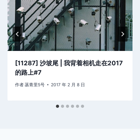
[11287] 沙坡尾 | 我背着相机走在2017
的路上#7
作者
菡青里5号
2017 年 2 月 8 日