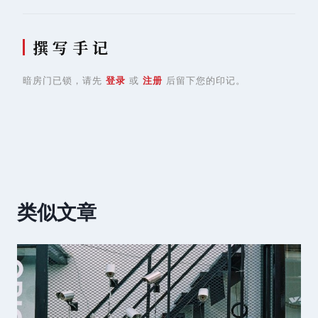
撰 写 手 记
暗房门已锁，请先
登录
或
注册
后留下您的印记。
类似文章