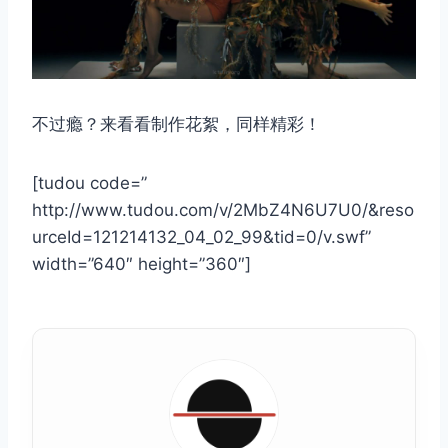
不过瘾？来看看制作花絮，同样精彩！
[tudou code=”
http://www.tudou.com/v/2MbZ4N6U7U0/&reso
urceId=121214132_04_02_99&tid=0/v.swf”
width=”640″ height=”360″]