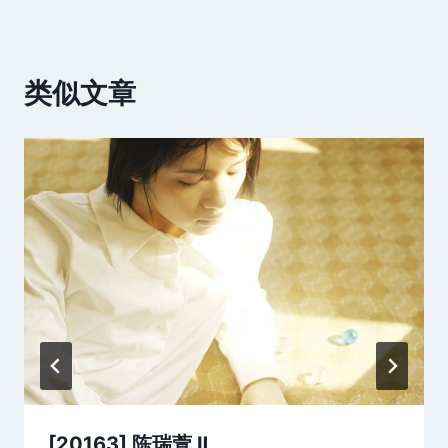
类似文章
[20163] 陈瑞萱 Ⅱ