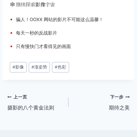
🕸️ 继续探索
影像
宇宙
•
骗人！OOXX 网站的影片不可能这么温馨！
•
每天一秒的反战影片
•
只有慢快门才看得见的画面
文
#
影像
#
涨姿势
#
色彩
章
标
签：
文
上一页
下一步
摄影的八个黄金法则
期待之美
章
导