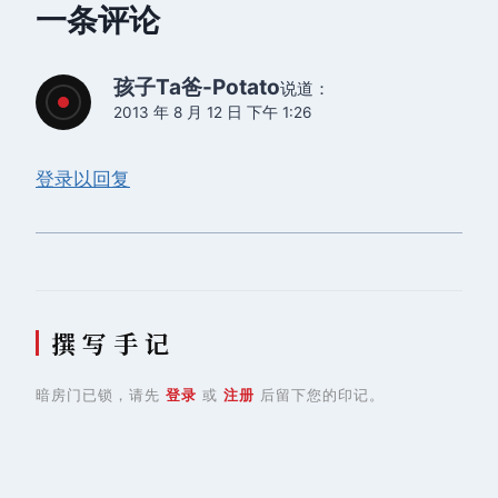
航
一条评论
孩子Ta爸-Potato
说道：
2013 年 8 月 12 日 下午 1:26
登录以回复
撰 写 手 记
暗房门已锁，请先
登录
或
注册
后留下您的印记。