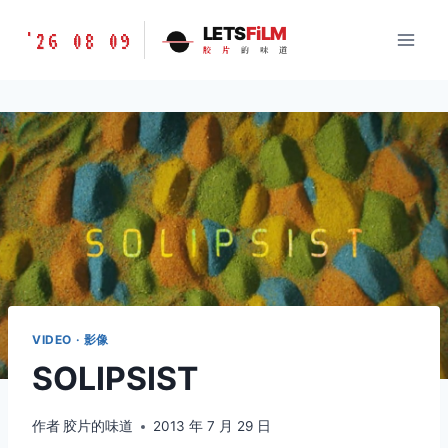
跳
胶
LETS
FiLM
'26 08 09
到
胶
片
的
味
道
片
内
的
容
味
道
LETSFILM
VIDEO · 影像
SOLIPSIST
作者
胶片的味道
2013 年 7 月 29 日