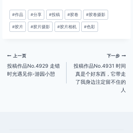
文
#
作品
#
分享
#
投稿
#
胶卷
#
胶卷摄影
章
#
胶片
#
胶片摄影
#
胶片相机
#
色彩
标
签：
文
上一页
下一步
投稿作品No.4929 走错
投稿作品No.4931 时间
章
时光遇见你-游园小憩
真是个好东西，它带走
导
了我身边注定留不住的
人
航