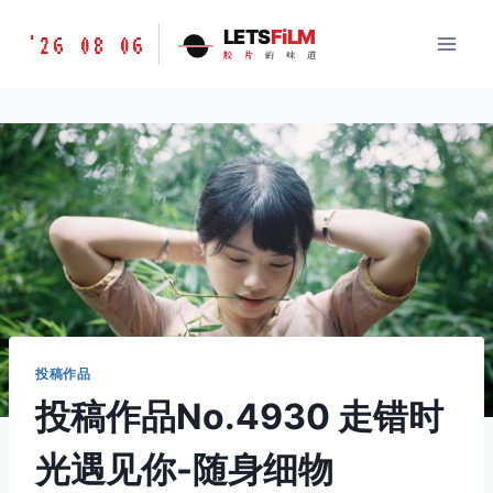
跳
胶
LETS
FiLM
'26 08 06
到
胶
片
的
味
道
片
内
的
容
味
道
LETSFILM
投稿作品
投稿作品No.4930 走错时
光遇见你-随身细物