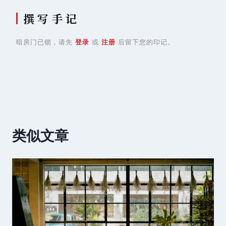
撰 写 手 记
暗房门已锁，请先
登录
或
注册
后留下您的印记。
类似文章