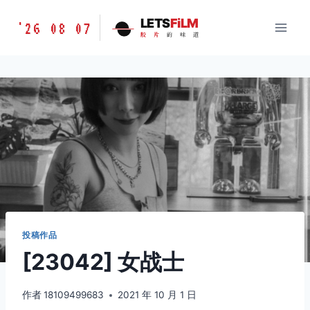
跳
胶
LETS
FiLM
'26 08 07
到
胶
片
的
味
道
片
内
的
容
味
道
LETSFILM
投稿作品
[23042] 女战士
作者
18109499683
2021 年 10 月 1 日