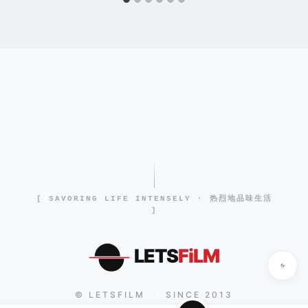
[ SAVORING LIFE INTENSELY · 热烈地品味生活
]
LETS
FiLM
© LETSFILM
SINCE 2013
|