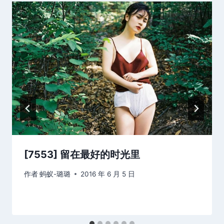
[7553] 留在最好的时光里
作者
蚂蚁-璐璐
2016 年 6 月 5 日