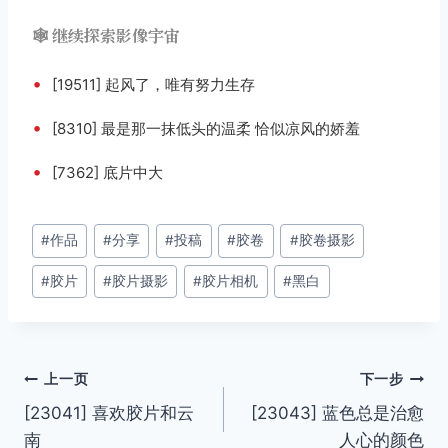
🕸️ 继续探索影像宇宙
•
[19511] 起风了，唯有努力生存
•
[8310] 最是那一抹低头的温柔 恰似凉风的娇羞
•
[7362] 底片中大
文
#
作品
#
分享
#
投稿
#
胶卷
#
胶卷摄影
章
#
胶片
#
胶片摄影
#
胶片相机
#
黑白
标
签：
文
上一页
下一步
[23041] 喜欢胶片和云
[23043] 蓝色总是治愈
章
南
人心的颜色