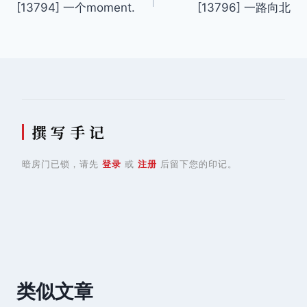
[13794] 一个moment.
[13796] 一路向北
章
导
航
撰 写 手 记
暗房门已锁，请先
登录
或
注册
后留下您的印记。
类似文章