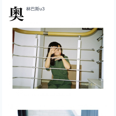
奥
林巴斯u3