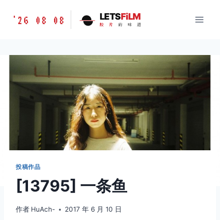
跳
胶
LETS
FiLM
'26 08 08
到
胶
片
的
味
道
片
内
的
容
味
道
LETSFILM
投稿作品
[13795] 一条鱼
作者
HuAch-
2017 年 6 月 10 日