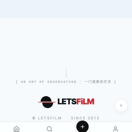
[ AN ART OF OBSERVATION · 一门观察的艺术 ]
LETS
FiLM
© LETSFILM
SINCE 2013
|