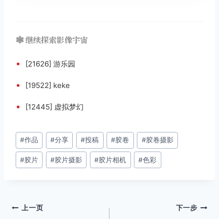
🕸️ 继续探索影像宇宙
•
[21626] 游乐园
•
[19522] keke
•
[12445] 虚拟梦幻
文
#
作品
#
分享
#
投稿
#
胶卷
#
胶卷摄影
章
#
胶片
#
胶片摄影
#
胶片相机
#
色彩
标
签：
文
上一页
下一步