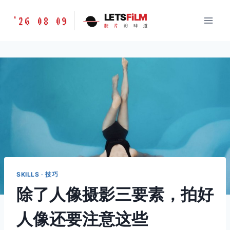
跳
胶
LETS
FiLM
'26 08 09
到
胶
片
的
味
道
片
内
的
容
味
道
LETSFILM
SKILLS · 技巧
除了人像摄影三要素，拍好
人像还要注意这些