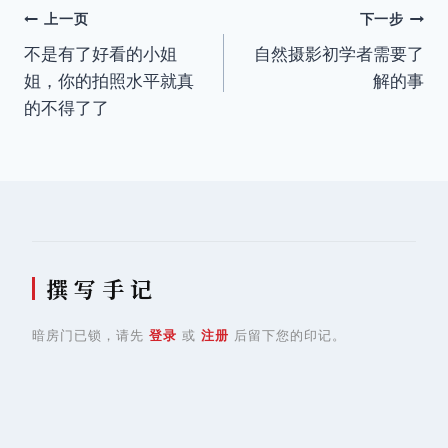
文
上一页
下一步
不是有了好看的小姐
自然摄影初学者需要了
章
姐，你的拍照水平就真
解的事
导
的不得了了
航
撰 写 手 记
暗房门已锁，请先
登录
或
注册
后留下您的印记。