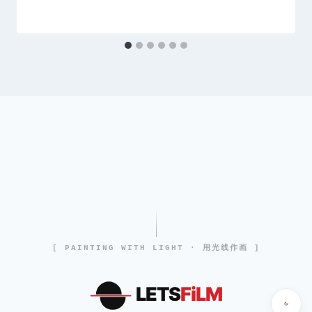
[ PAINTING WITH LIGHT · 用光线作画 ]
LETS
FiLM