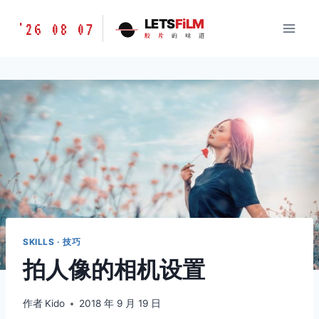
跳
胶
LETS
FiLM
'26 08 07
到
胶
片
的
味
道
片
内
的
容
味
道
LETSFILM
SKILLS · 技巧
拍人像的相机设置
作者
Kido
2018 年 9 月 19 日