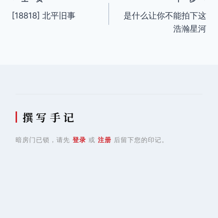
文
[18818] 北平旧事
是什么让你不能拍下这
章
浩瀚星河
导
航
撰 写 手 记
暗房门已锁，请先
登录
或
注册
后留下您的印记。