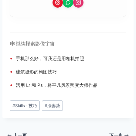
🕸️ 继续探索影像宇宙
•
手机那么好，可我还是用相机拍照
•
建筑摄影的构图技巧
•
活用 Lr 和 Ps，将平凡风景照变大师作品
文
#
Skills · 技巧
#
涨姿势
章
标
签：
上一页
下一步