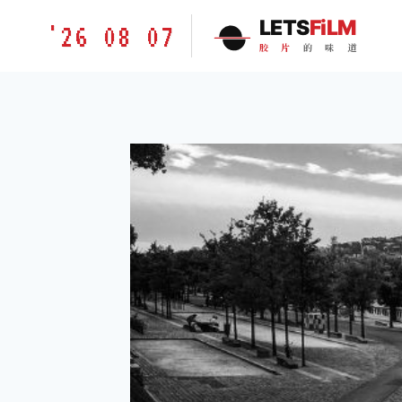
跳
胶
LETS
FiLM
'26 08 07
到
片
胶
片
的
味
道
内
的
容
味
道
LETSFILM