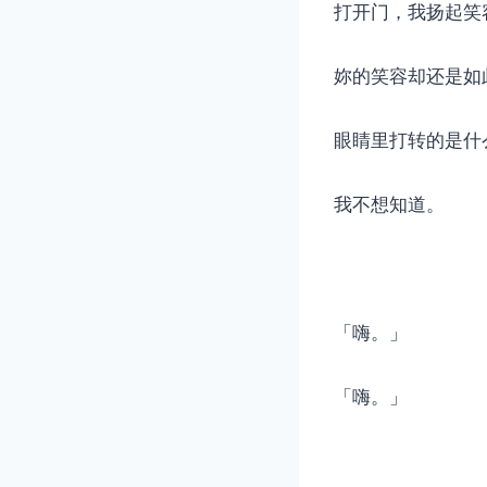
打开门，我扬起笑
妳的笑容却还是如
眼睛里打转的是什
我不想知道。
「嗨。」
「嗨。」