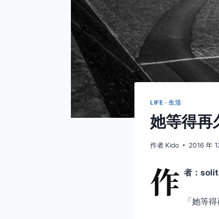
LIFE · 生活
她等得再
作者
Kido
2016 年 1
作
者：solit
「她等得