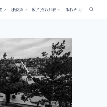
道
涨姿势
胶片摄影月赛
版权声明