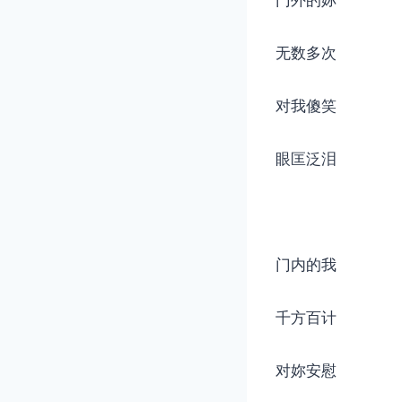
门外的妳
无数多次
对我傻笑
眼匡泛泪
门内的我
千方百计
对妳安慰