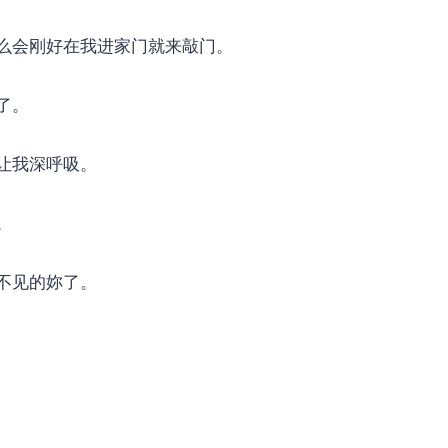
么会刚好在我进家门就来敲门。
了。
让我深呼吸。
。
不见的妳了。